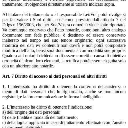
trattamento, rivolgendosi direttamente al titolare indicato sopra.
Al titolare del trattamento o al responsabile Lei/Voi potrà rivolgersi
per far valere i Suoi diritti, così come previsto dall’articolo 7 del
D.lgs n.196/2003, che per Sua/Vostra comodità viene sotto riportato.
Va comunque osservato che l’atto notarile, come ogni altro analogo
documento con fede pubblica, è destinato ad essere conservato
inalterato nel tempo nel suo tenore originario; ogni successiva
modifica dei dati ivi contenuti non dovrà e non potrà comportare
modifica dell’atto, bensì sarà documentata con modalità sue proprie.
Qualora atti notarili richiedano di essere corretti a causa di obiettiva
erroneità di alcuni loro elementi, la rettifica potrà essere eseguita solo
con un ulteriore atto notarile.
Art. 7 Diritto di accesso ai dati personali ed altri diritti
1. L'interessato ha diritto di ottenere la conferma dell'esistenza o
meno di dati personali che lo riguardano, anche se non ancora
registrati, e la loro comunicazione in forma intelligibile.
2. L’interessato ha diritto di ottenere l’indicazione:
a) dell’origine dei dati personali;
b) delle finalità e modalità del trattamento;
c) della logica applicata in caso di trattamento effettuato con l’ausilio
di strumenti elettronici;