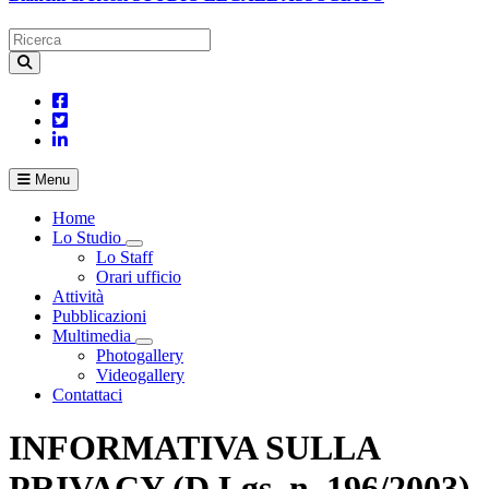
Menu
Home
Lo Studio
Toggle Dropdown
Lo Staff
Orari ufficio
Attività
Pubblicazioni
Multimedia
Toggle Dropdown
Photogallery
Videogallery
Contattaci
INFORMATIVA SULLA
PRIVACY (D.Lgs. n. 196/2003)